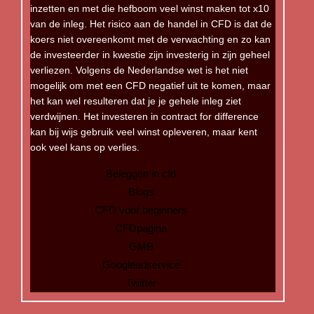
inzetten en met die hefboom veel winst maken tot x10
van de inleg. Het risico aan de handel in CFD is dat de
koers niet overeenkomt met de verwachting en zo kan
de investeerder in kwestie zijn investerig in zijn geheel
verliezen. Volgens de Nederlandse wet is het niet
mogelijk om met een CFD negatief uit te komen, maar
het kan wel resulteren dat je je gehele inleg ziet
verdwijnen. Het investeren in contract for difference
kan bij wijs gebruik veel winst opleveren, maar kent
ook veel kans op verlies.
Beleggen in cfd
Blogs
CFD voor beginners
CFDpagina
GMB
Googleadservice
Twitter